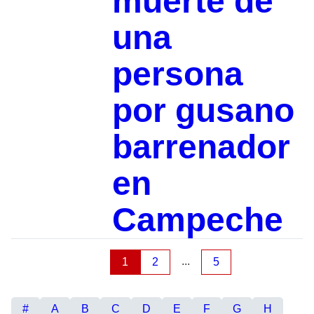
muerte de
una
persona
por gusano
barrenador
en
Campeche
...
1
2
5
#
A
B
C
D
E
F
G
H