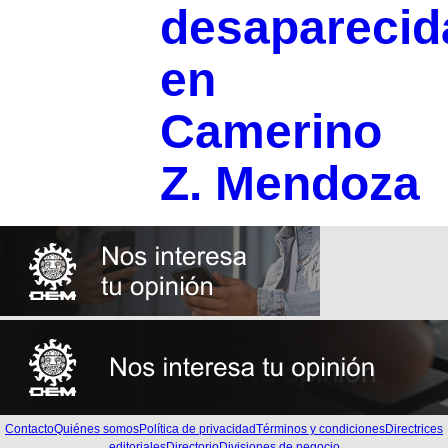
desaparecid
en
Camerino
Z. Mendoza
Contacto
Quiénes somos
Política de privacidad
Términos y condiciones
Directrices
editoriales
Directorio
Divisiones de negocio