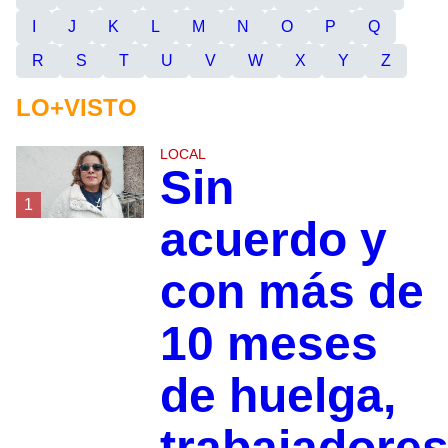
I
J
K
L
M
N
O
P
Q
R
S
T
U
V
W
X
Y
Z
LO+VISTO
LOCAL
Sin
1
acuerdo y
con más de
10 meses
de huelga,
trabajadore