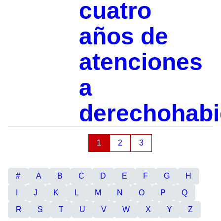
cuatro
años de
atenciones
a
derechohabi
1
2
3
#
A
B
C
D
E
F
G
H
I
J
K
L
M
N
O
P
Q
R
S
T
U
V
W
X
Y
Z