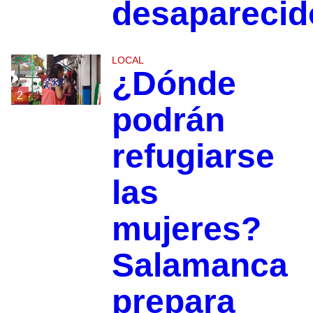
desaparecid
LOCAL
¿Dónde
2
podrán
refugiarse
las
mujeres?
Salamanca
prepara