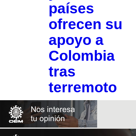
países
ofrecen su
apoyo a
Colombia
tras
terremoto