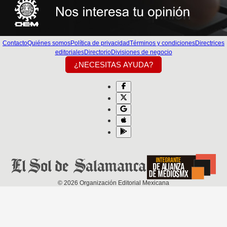
Contacto
Quiénes somos
Política de privacidad
Términos y condiciones
Directrices
editoriales
Directorio
Divisiones de negocio
¿NECESITAS AYUDA?
©
2026
Organización Editorial Mexicana