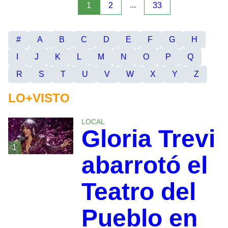
...
1
2
33
#
A
B
C
D
E
F
G
H
I
J
K
L
M
N
O
P
Q
R
S
T
U
V
W
X
Y
Z
LO+VISTO
LOCAL
Gloria Trevi
1
abarrotó el
Teatro del
Pueblo en