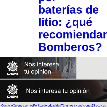
baterías de
litio: ¿qué
recomienda
Bomberos?
Contacto
Quiénes somos
Política de privacidad
Términos y condiciones
Directrices