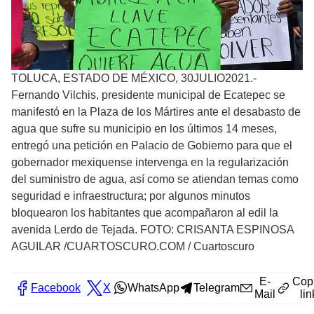
TOLUCA, ESTADO DE MÉXICO, 30JULIO2021.-
Fernando Vilchis, presidente municipal de Ecatepec se
manifestó en la Plaza de los Mártires ante el desabasto de
agua que sufre su municipio en los últimos 14 meses,
entregó una petición en Palacio de Gobierno para que el
gobernador mexiquense intervenga en la regularización
del suministro de agua, así como se atiendan temas como
seguridad e infraestructura; por algunos minutos
bloquearon los habitantes que acompañaron al edil la
avenida Lerdo de Tejada. FOTO: CRISANTA ESPINOSA
AGUILAR /CUARTOSCURO.COM
/
Cuartoscuro
E-
Cop
Facebook
X
WhatsApp
Telegram
Mail
lin