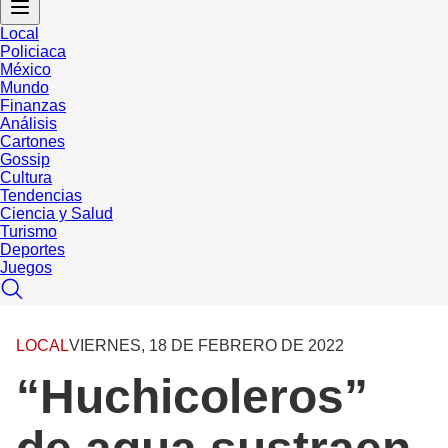
Local
Policiaca
México
Mundo
Finanzas
Análisis
Cartones
Gossip
Cultura
Tendencias
Ciencia y Salud
Turismo
Deportes
Juegos
LOCAL
VIERNES, 18 DE FEBRERO DE 2022
“Huchicoleros”