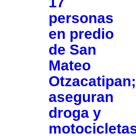
17
personas
en predio
de San
Mateo
Otzacatipan;
aseguran
droga y
motocicleta