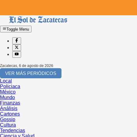
Toggle Menu
Zacatecas
,
6 de agosto de 2026
VER MÁS PERIÓDICOS
Local
Policiaca
México
Mundo
Finanzas
Análisis
Cartones
Gossip
Cultura
Tendencias
Ciencia y Salud