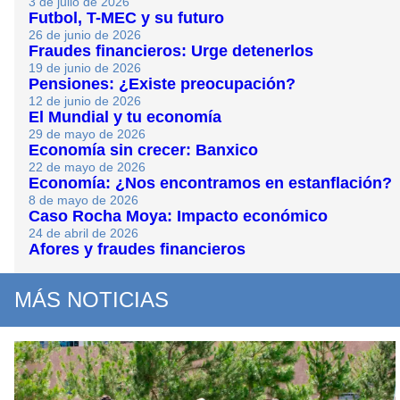
3 de julio de 2026
Futbol, T-MEC y su futuro
26 de junio de 2026
Fraudes financieros: Urge detenerlos
19 de junio de 2026
Pensiones: ¿Existe preocupación?
12 de junio de 2026
El Mundial y tu economía
29 de mayo de 2026
Economía sin crecer: Banxico
22 de mayo de 2026
Economía: ¿Nos encontramos en estanflación?
8 de mayo de 2026
Caso Rocha Moya: Impacto económico
24 de abril de 2026
Afores y fraudes financieros
MÁS NOTICIAS