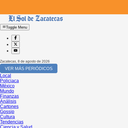
Toggle Menu
Zacatecas
,
8 de agosto de 2026
VER MÁS PERIÓDICOS
Local
Policiaca
México
Mundo
Finanzas
Análisis
Cartones
Gossip
Cultura
Tendencias
Ciencia y Salud