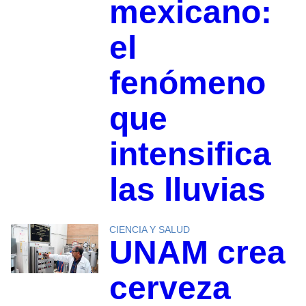
mexicano:
el
fenómeno
que
intensifica
las lluvias
CIENCIA Y SALUD
UNAM crea
cerveza