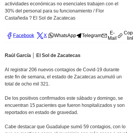
actividades económicas no esenciales trabajen con el
30% del personal para su funcionamiento
/
Flor
Castañeda ? El Sol de Zacatecas
E-
Cop
Facebook
X
WhatsApp
Telegram
Mail
lin
Raúl García │ El Sol de Zacatecas
Al registrar 206 nuevos contagios de Covid-19 durante
este fin de semana, el estado de Zacatecas acumuló un
total de ocho mil 321.
De los positivos confirmados este sábado y domingo, se
encuentran 15 pacientes que fueron hospitalizados y son
reportados en estado de gravedad.
Cabe destacar que Guadalupe sumó 59 contagios, con lo