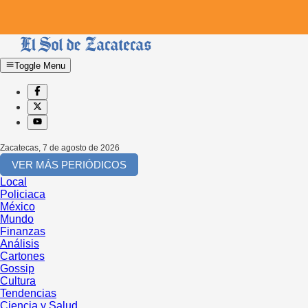
Toggle Menu
Zacatecas
,
7 de agosto de 2026
VER MÁS PERIÓDICOS
Local
Policiaca
México
Mundo
Finanzas
Análisis
Cartones
Gossip
Cultura
Tendencias
Ciencia y Salud