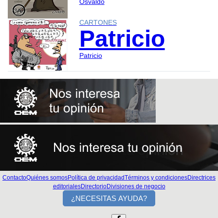
Osvaldo
CARTONES
Patricio
Patricio
Contacto
Quiénes somos
Política de privacidad
Términos y condiciones
Directrices
editoriales
Directorio
Divisiones de negocio
¿NECESITAS AYUDA?