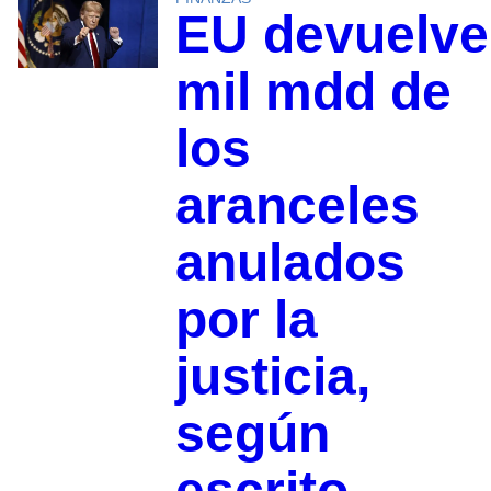
EU devuelve
mil mdd de
los
aranceles
anulados
por la
justicia,
según
escrito