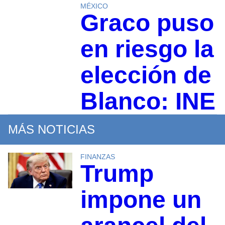
MÉXICO
Graco puso
en riesgo la
elección de
Blanco: INE
MÁS NOTICIAS
FINANZAS
Trump
impone un