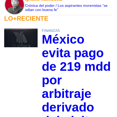
Crónica del poder / Los aspirantes morenistas “se
odian con buena fe”
LO+RECIENTE
FINANZAS
México
evita pago
de 219 mdd
por
arbitraje
derivado