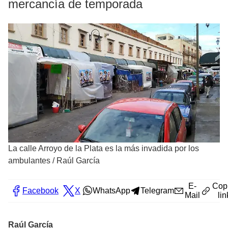
mercancía de temporada
La calle Arroyo de la Plata es la más invadida por los
ambulantes
/
Raúl García
E-
Cop
Facebook
X
WhatsApp
Telegram
Mail
lin
Raúl García