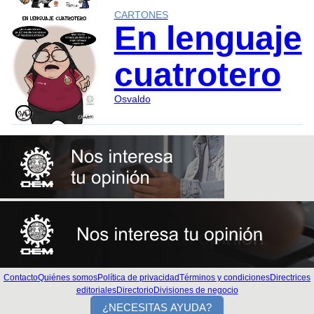
CARTONES
En lenguaje
cuatrotero
Osvaldo
Contacto
Quiénes somos
Política de privacidad
Términos y condiciones
Directrices
editoriales
Directorio
Divisiones de negocio
¿NECESITAS AYUDA?