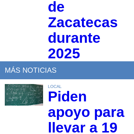
de
Zacatecas
durante
2025
MÁS NOTICIAS
LOCAL
Piden
apoyo para
llevar a 19