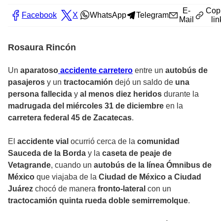
E-
Cop
Facebook
X
WhatsApp
Telegram
Mail
lin
Rosaura Rincón
Un
aparatoso
accidente carretero
entre un
autobús de
pasajeros
y un
tractocamión
dejó un saldo de
una
persona fallecida
y
al menos diez heridos
durante la
madrugada del miércoles 31 de diciembre
en la
carretera federal 45 de Zacatecas
.
El
accidente vial
ocurrió cerca de la
comunidad
Sauceda de la Borda
y la
caseta de peaje de
Vetagrande
, cuando un
autobús de la línea Ómnibus de
México
que viajaba de la
Ciudad de México a Ciudad
Juárez
chocó de manera
fronto-lateral
con un
tractocamión quinta rueda doble semirremolque
.