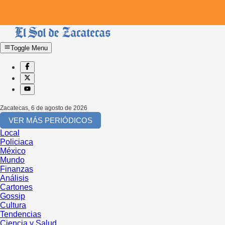
Toggle Menu
Zacatecas
,
6 de agosto de 2026
VER MÁS PERIÓDICOS
Local
Policiaca
México
Mundo
Finanzas
Análisis
Cartones
Gossip
Cultura
Tendencias
Ciencia y Salud