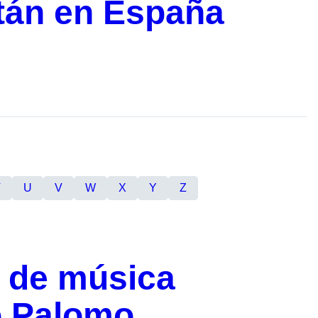
tán en España
T
U
V
W
X
Y
Z
a de música
o Palomo