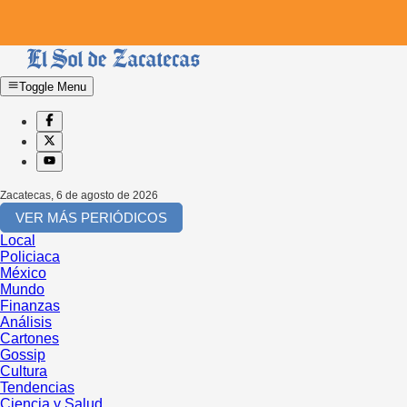
Toggle Menu
Zacatecas
,
6 de agosto de 2026
VER MÁS PERIÓDICOS
Local
Policiaca
México
Mundo
Finanzas
Análisis
Cartones
Gossip
Cultura
Tendencias
Ciencia y Salud