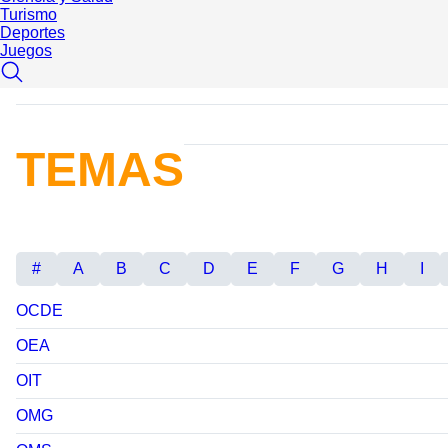
Turismo
Deportes
Juegos
TEMAS
#
A
B
C
D
E
F
G
H
I
OCDE
OEA
OIT
OMG