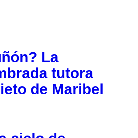
uñón? La
mbrada tutora
ieto de Maribel