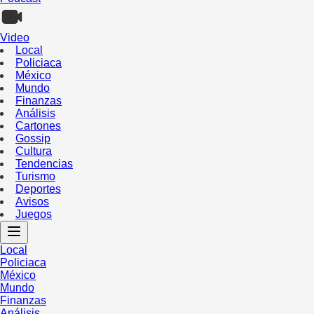
Video
Local
Policiaca
México
Mundo
Finanzas
Análisis
Cartones
Gossip
Cultura
Tendencias
Turismo
Deportes
Avisos
Juegos
Local
Policiaca
México
Mundo
Finanzas
Análisis