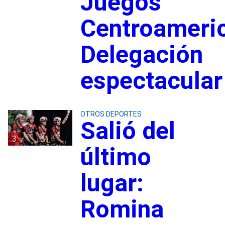
Juegos
Centroameri
Delegación
espectacular
OTROS DEPORTES
Salió del
3
último
lugar:
Romina