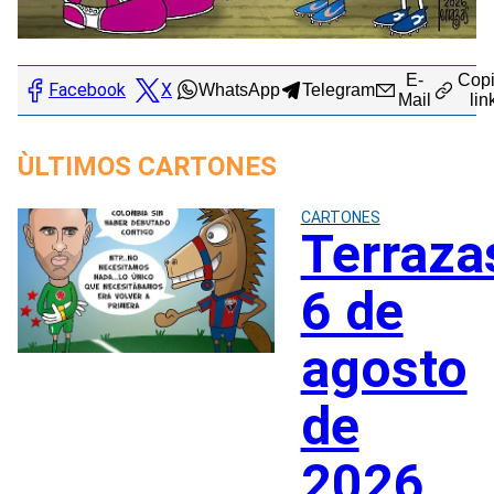
E-
Copi
Facebook
X
WhatsApp
Telegram
Mail
lin
ÙLTIMOS CARTONES
CARTONES
Terraza
6 de
agosto
de
2026