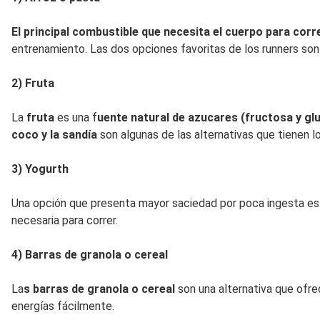
El principal combustible que necesita el cuerpo para cor
entrenamiento. Las dos opciones favoritas de los runners so
2) Fruta
La
fruta
es una f
uente natural de azucares (fructosa y gl
coco y la sandía
son algunas de las alternativas que tienen l
3) Yogurth
Una opción que presenta mayor saciedad por poca ingesta es
necesaria para correr.
4) Barras de granola o cereal
La
s barras de granola o cereal
son una alternativa que ofre
energías fácilmente.