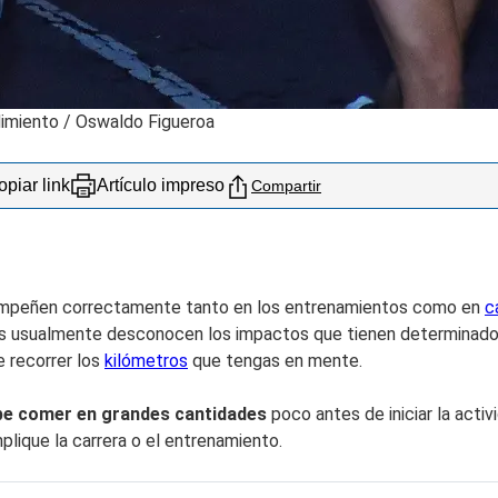
dimiento
/
Oswaldo Figueroa
piar link
Artículo impreso
Compartir
sempeñen correctamente tanto en los entrenamientos como en
c
s usualmente desconocen los impactos que tienen determinados a
 recorrer los
kilómetros
que tengas en mente.
be comer en grandes cantidades
poco antes de iniciar la activ
lique la carrera o el entrenamiento.