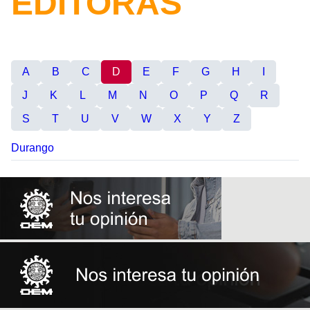
EDITORAS
A
B
C
D
E
F
G
H
I
J
K
L
M
N
O
P
Q
R
S
T
U
V
W
X
Y
Z
Durango