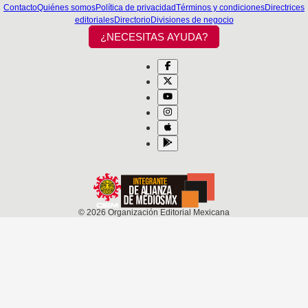
Contacto
Quiénes somos
Política de privacidad
Términos y condiciones
Directrices
editoriales
Directorio
Divisiones de negocio
¿NECESITAS AYUDA?
©
2026
Organización Editorial Mexicana