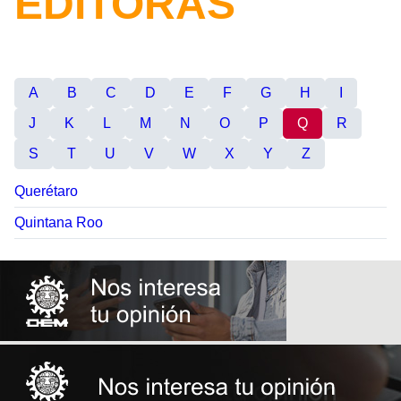
EDITORAS
A
B
C
D
E
F
G
H
I
J
K
L
M
N
O
P
Q
R
S
T
U
V
W
X
Y
Z
Querétaro
Quintana Roo