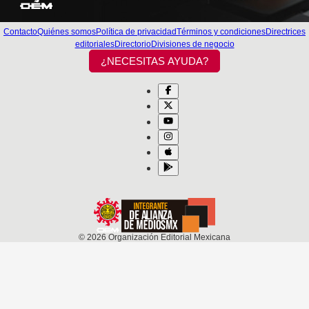
Contacto
Quiénes somos
Política de privacidad
Términos y condiciones
Directrices
editoriales
Directorio
Divisiones de negocio
¿NECESITAS AYUDA?
©
2026
Organización Editorial Mexicana