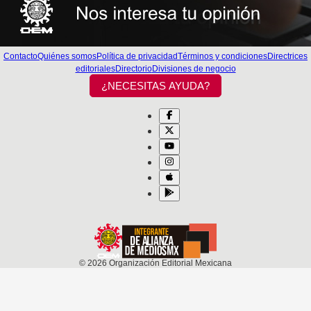
Contacto
Quiénes somos
Política de privacidad
Términos y condiciones
Directrices
editoriales
Directorio
Divisiones de negocio
¿NECESITAS AYUDA?
©
2026
Organización Editorial Mexicana