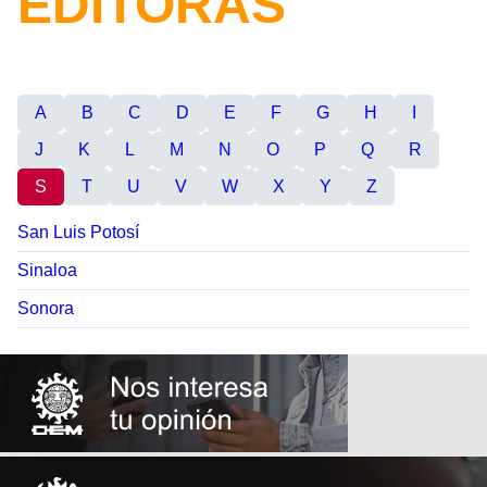
EDITORAS
A
B
C
D
E
F
G
H
I
J
K
L
M
N
O
P
Q
R
S
T
U
V
W
X
Y
Z
San Luis Potosí
Sinaloa
Sonora