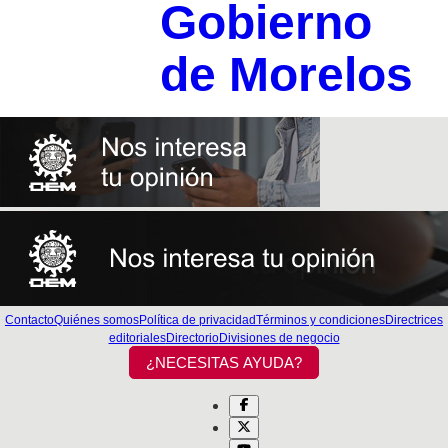
Gobierno
de Morelos
Contacto
Quiénes somos
Política de privacidad
Términos y condiciones
Directrices
editoriales
Directorio
Divisiones de negocio
¿NECESITAS AYUDA?