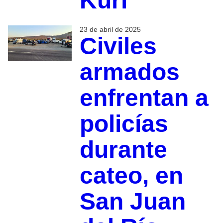
Kuri
23 de abril de 2025
Civiles
armados
enfrentan a
policías
durante
cateo, en
San Juan