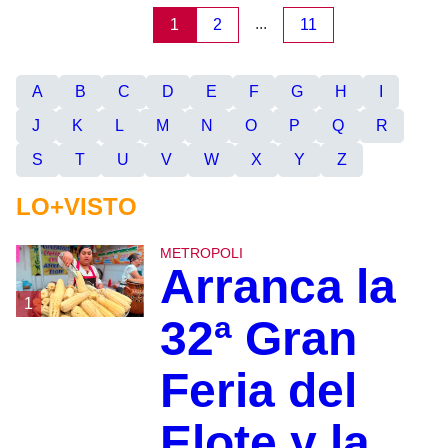
...
1
2
11
A
B
C
D
E
F
G
H
I
J
K
L
M
N
O
P
Q
R
S
T
U
V
W
X
Y
Z
LO+VISTO
METROPOLI
Arranca la
1
32ª Gran
Feria del
Elote y la