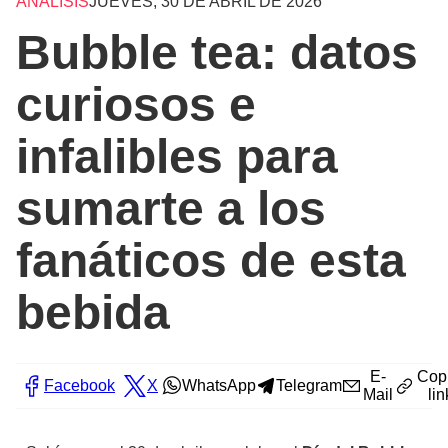
ANÁLISIS
JUEVES, 30 DE ABRIL DE 2026
Bubble tea: datos
curiosos e
infalibles para
sumarte a los
fanáticos de esta
bebida
E-
Cop
Facebook
X
WhatsApp
Telegram
Mail
lin