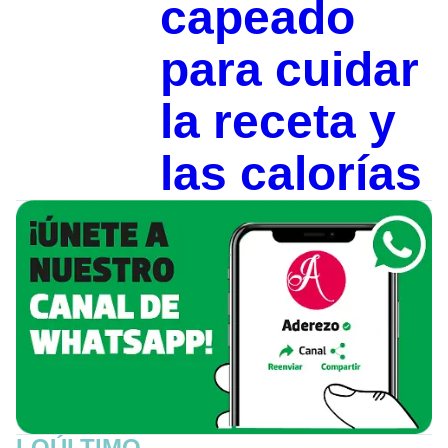
capeado
para cuidar
la receta y
las calorías
LOÚLTIMO