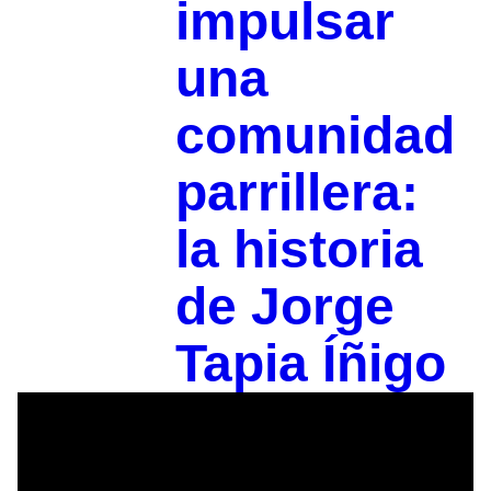
impulsar
una
comunidad
parrillera:
la historia
de Jorge
Tapia Íñigo