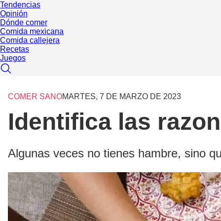
Tendencias
Opinión
Dónde comer
Comida mexicana
Comida callejera
Recetas
Juegos
COMER SANO
MARTES, 7 DE MARZO DE 2023
Identifica las raz
Algunas veces no tienes hambre, sino que