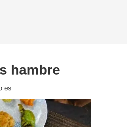
nes hambre
o es