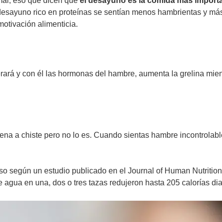
mal, eso que dicen que
el desayuno es la comida más importan
esayuno rico en proteínas se sentían menos hambrientas y más
motivación alimenticia.
terará y con él las hormonas del hambre, aumenta la grelina mien
suena a chiste pero no lo es. Cuando sientas hambre incontrol
eso según un estudio publicado en el Journal of Human Nutrition 
agua en una, dos o tres tazas redujeron hasta 205 calorías dia