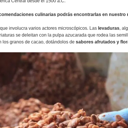
rica Central desde el 1500 a.C.
comendaciones culinarias podrás encontrarlas en nuestro 
 que involucra varios actores microscópicos. Las
levaduras
, al
riaturas se deleitan con la pulpa azucarada que rodea las semil
en los granos de cacao, dotándolos de
sabores afrutados y flor