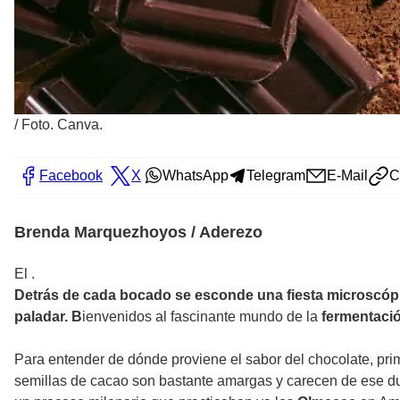
/
Foto. Canva.
Facebook
X
WhatsApp
Telegram
E-Mail
C
Brenda Marquezhoyos / Aderezo
El .
Detrás de cada bocado se esconde una fiesta microscópic
paladar. B
ienvenidos al fascinante mundo de la
fermentaci
Para entender de dónde proviene el sabor del chocolate, prim
semillas de cacao son bastante amargas y carecen de ese du