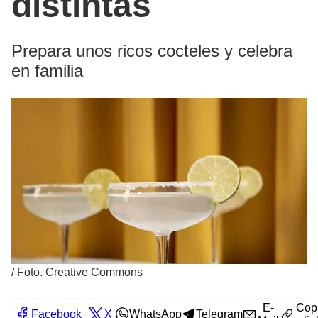
distintas
Prepara unos ricos cocteles y celebra
en familia
/
Foto. Creative Commons
E-
Cop
Facebook
X
WhatsApp
Telegram