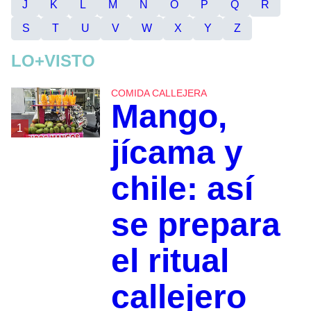
J
K
L
M
N
O
P
Q
R
S
T
U
V
W
X
Y
Z
LO+VISTO
COMIDA CALLEJERA
Mango,
1
jícama y
chile: así
se prepara
el ritual
callejero