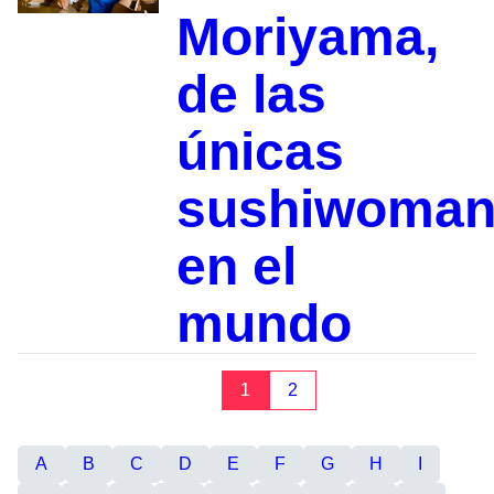
Moriyama,
de las
únicas
sushiwoma
en el
mundo
1
2
A
B
C
D
E
F
G
H
I