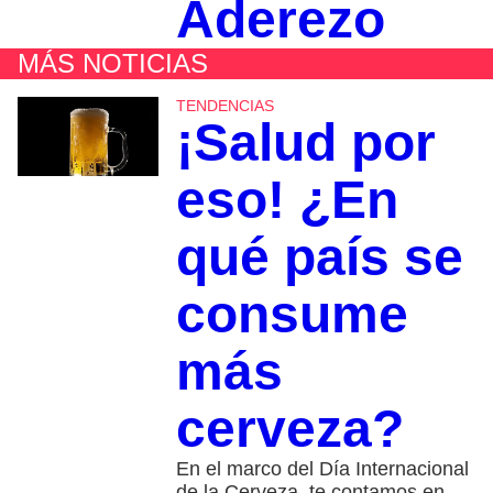
Aderezo
MÁS NOTICIAS
TENDENCIAS
¡Salud por
eso! ¿En
qué país se
consume
más
cerveza?
En el marco del Día Internacional
de la Cerveza, te contamos en