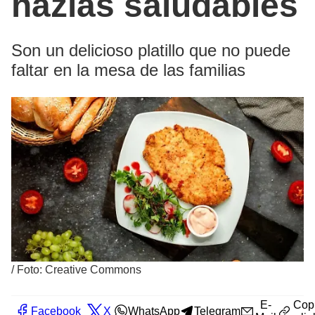
hazlas saludables
Son un delicioso platillo que no puede
faltar en la mesa de las familias
/
Foto: Creative Commons
E-
Cop
Facebook
X
WhatsApp
Telegram