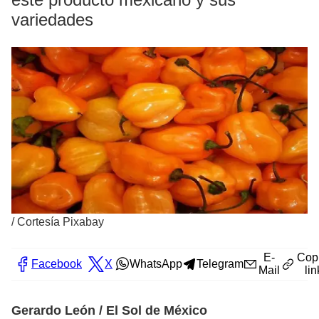
variedades
/
Cortesía Pixabay
E-
Cop
Facebook
X
WhatsApp
Telegram
Mail
lin
Gerardo León / El Sol de México