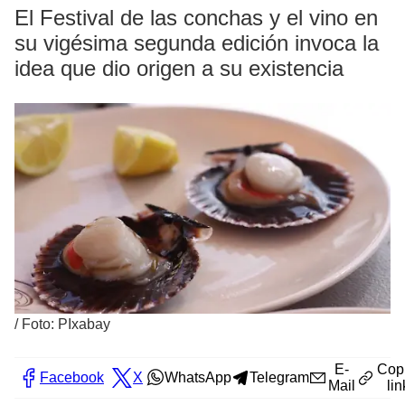
El Festival de las conchas y el vino en
su vigésima segunda edición invoca la
idea que dio origen a su existencia
/
Foto: PIxabay
E-
Cop
Facebook
X
WhatsApp
Telegram
Mail
lin