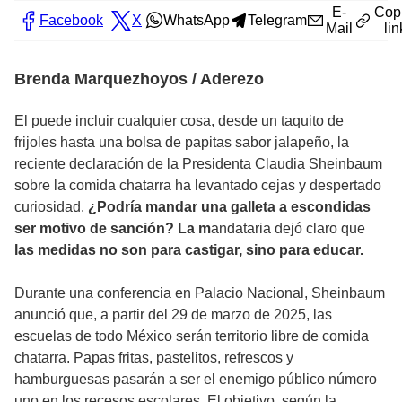
E-
Cop
Facebook
X
WhatsApp
Telegram
Mail
lin
Brenda Marquezhoyos / Aderezo
El puede incluir cualquier cosa, desde un taquito de
frijoles hasta una bolsa de papitas sabor jalapeño, la
reciente declaración de la Presidenta Claudia Sheinbaum
sobre la comida chatarra ha levantado cejas y despertado
curiosidad.
¿Podría mandar una galleta a escondidas
ser motivo de sanción? La m
andataria dejó claro que
las medidas no son para castigar, sino para educar.
Durante una conferencia en Palacio Nacional, Sheinbaum
anunció que, a partir del 29 de marzo de 2025, las
escuelas de todo México serán territorio libre de comida
chatarra. Papas fritas, pastelitos, refrescos y
hamburguesas pasarán a ser el enemigo público número
uno en los recesos escolares. El objetivo, según la