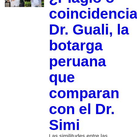
coincidenci
Dr. Guali, la
botarga
peruana
que
comparan
con el Dr.
Simi
Las similitudes entre las