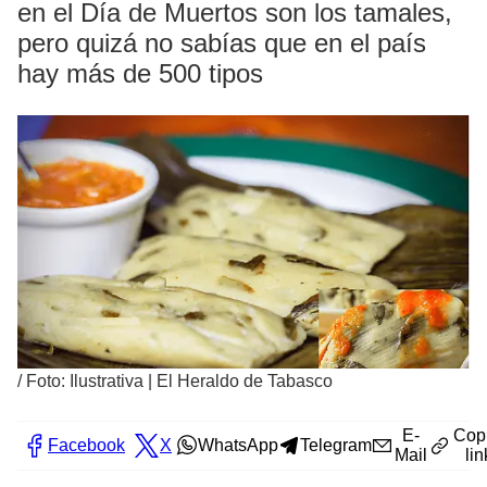
en el Día de Muertos son los tamales,
pero quizá no sabías que en el país
hay más de 500 tipos
/
Foto: Ilustrativa | El Heraldo de Tabasco
E-
Cop
Facebook
X
WhatsApp
Telegram
Mail
lin