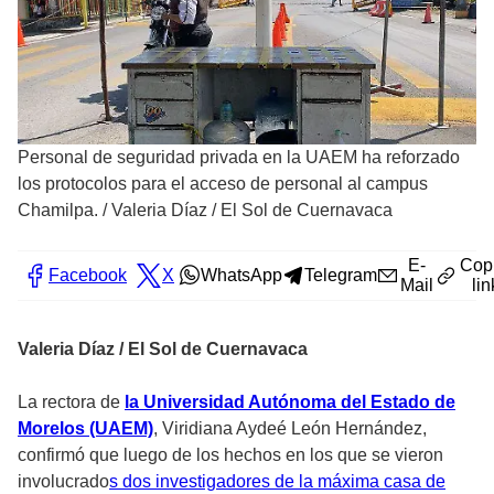
Personal de seguridad privada en la UAEM ha reforzado
los protocolos para el acceso de personal al campus
Chamilpa.
/
Valeria Díaz / El Sol de Cuernavaca
E-
Cop
Facebook
X
WhatsApp
Telegram
Mail
lin
Valeria Díaz / El Sol de Cuernavaca
La rectora de
la Universidad Autónoma del Estado de
Morelos (UAEM)
, Viridiana Aydeé León Hernández,
confirmó que luego de los hechos en los que se vieron
involucrado
s dos investigadores de la máxima casa de