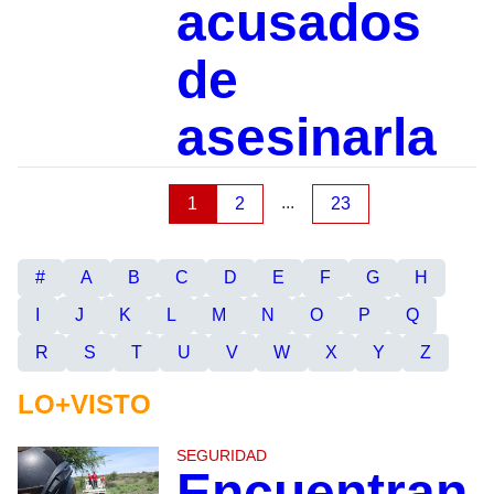
acusados
de
asesinarla
...
1
2
23
#
A
B
C
D
E
F
G
H
I
J
K
L
M
N
O
P
Q
R
S
T
U
V
W
X
Y
Z
LO+VISTO
SEGURIDAD
Encuentran