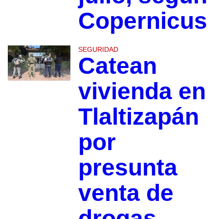
Copernicus
SEGURIDAD
Catean
vivienda en
Tlaltizapán
por
presunta
venta de
drogas