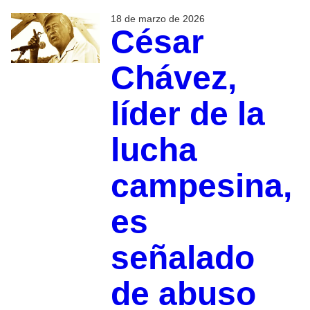
18 de marzo de 2026
César
Chávez,
líder de la
lucha
campesina,
es
señalado
de abuso