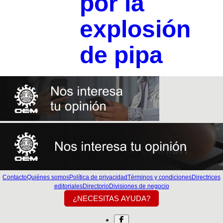
por la
explosión
de pipa
Contacto
Quiénes somos
Política de privacidad
Términos y condiciones
Directrices
editoriales
Directorio
Divisiones de negocio
¿NECESITAS AYUDA?