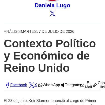
Daniela Lugo
ANÁLISIS
MARTES, 7 DE JULIO DE 2026
Contexto Político
y Económico de
Reino Unido
E-
Cop
Facebook
X
WhatsApp
Telegram
Mail
lin
El 23 de junio, Keir Starmer renunció al cargo de Primer