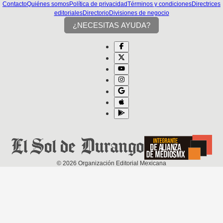
Contacto
Quiénes somos
Política de privacidad
Términos y condiciones
Directrices
editoriales
Directorio
Divisiones de negocio
¿NECESITAS AYUDA?
©
2026
Organización Editorial Mexicana