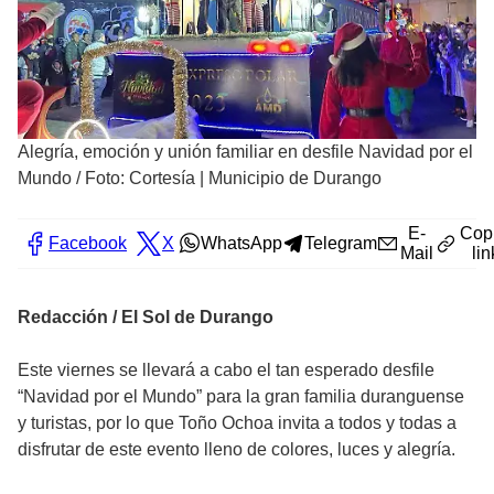
Alegría, emoción y unión familiar en desfile Navidad por el
Mundo
/
Foto: Cortesía | Municipio de Durango
E-
Cop
Facebook
X
WhatsApp
Telegram
Mail
lin
Redacción / El Sol de Durango
Este viernes se llevará a cabo el tan esperado desfile
“Navidad por el Mundo” para la gran familia duranguense
y turistas, por lo que Toño Ochoa invita a todos y todas a
disfrutar de este evento lleno de colores, luces y alegría.