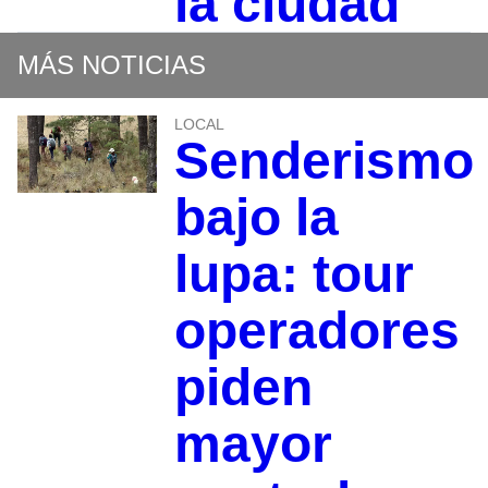
la ciudad
MÁS NOTICIAS
LOCAL
Senderismo
bajo la
lupa: tour
operadores
piden
mayor