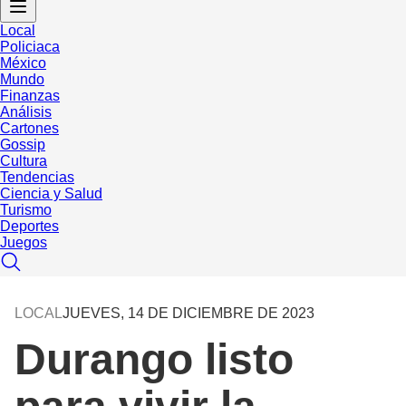
Local
Policiaca
México
Mundo
Finanzas
Análisis
Cartones
Gossip
Cultura
Tendencias
Ciencia y Salud
Turismo
Deportes
Juegos
LOCAL
JUEVES, 14 DE DICIEMBRE DE 2023
Durango listo