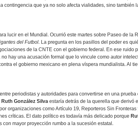
una contingencia que ya no solo afecta vialidades, sino también l
a lucir en el Mundial. Ocurrió este martes sobre Paseo de la
igantes del Futbol.
La pregunta en los pasillos del poder es qui
negociaciones de la CNTE con el gobierno federal. En ese ruido 
o hay una acusación formal que lo vincule como autor intelectu
ontra el gobierno mexicano en plena víspera mundialista. Al ti
entre periodistas y autoridades para convertirse en una prueba d
a
Ruth González Silva
estaría detrás de la querella que derivó
or organizaciones como Artículo 19, Reporteros Sin Fronteras y
s críticas. El dato político es todavía más delicado porque
Rut
as con mayor proyección rumbo a la sucesión estatal.