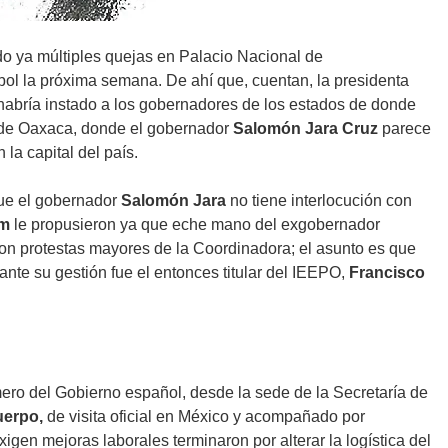
do ya múltiples quejas en Palacio Nacional de
tbol la próxima semana. De ahí que, cuentan, la presidenta
e habría instado a los gobernadores de los estados de donde
so de Oaxaca, donde el gobernador
Salomón Jara Cruz
parece
la capital del país.
que el gobernador
Salomón Jara
no tiene interlocución con
um
le propusieron ya que eche mano del exgobernador
ron protestas mayores de la Coordinadora; el asunto es que
e su gestión fue el entonces titular del IEEPO,
Francisco
ero del Gobierno español, desde la sede de la Secretaría de
erpo,
de visita oficial en México y acompañado por
igen mejoras laborales terminaron por alterar la logística del