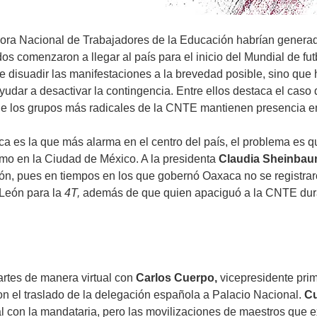
adora Nacional de Trabajadores de la Educación habrían genera
os comenzaron a llegar al país para el inicio del Mundial de fu
 de disuadir las manifestaciones a la brevedad posible, sino qu
yudar a desactivar la contingencia. Entre ellos destaca el ca
 de los grupos más radicales de la CNTE mantienen presencia en 
 es la que más alarma en el centro del país, el problema es 
omo en la Ciudad de México. A la presidenta
Claudia Sheinba
ión, pues en tiempos en los que gobernó Oaxaca no se registra
León para la
4T,
además de que quien apaciguó a la CNTE durant
artes de manera virtual con
Carlos Cuerpo,
vicepresidente prim
on el traslado de la delegación española a Palacio Nacional.
Cu
l con la mandataria, pero las movilizaciones de maestros que ex