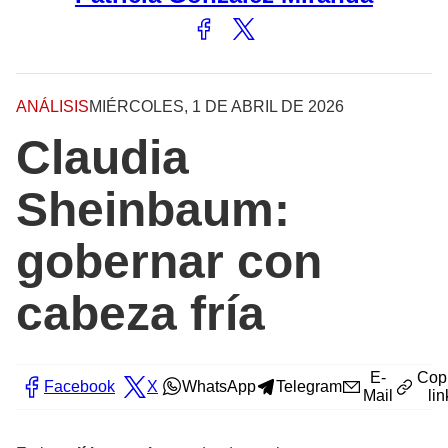
ANÁLISIS
MIÉRCOLES, 1 DE ABRIL DE 2026
Claudia
Sheinbaum:
gobernar con
cabeza fría
E-
Cop
Facebook
X
WhatsApp
Telegram
Mail
lin