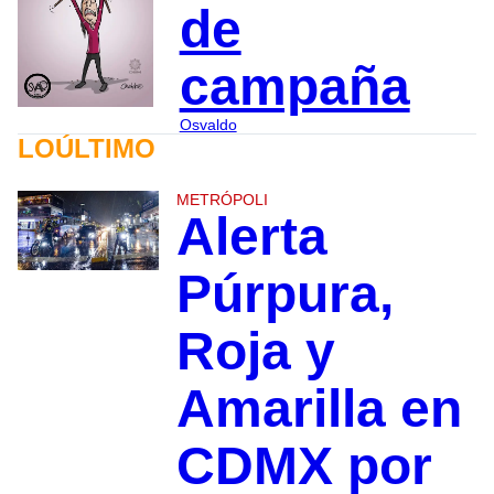
de
campaña
Osvaldo
LOÚLTIMO
METRÓPOLI
Alerta
Púrpura,
Roja y
Amarilla en
CDMX por