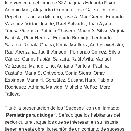
Intervienen en el tomo de 322 páginas Eduardo Nivón,
Antonio Mier, Alejandro Ordorica, José Garza, Dolores
Repetto, Francisco Moreno, José A. Mac Gregor, Eduardo
Vázquez, Víctor Ugalde, Rael Salvador, Juan Ayala,
Teresa Vicencio, Patricia Chavero, Marco A. Silva, Virginia
Bautista, Pilar Herrera, Edgardo Bermejo, Leobardo
Sarabia, Renata Chapa, Nubia Martínez, Andrés Webster,
Raúl Arenzana, Judith Amador, Fernando Gómez, Silvia I.
Gámez, Carlos Fabián Sarabia, Raúl Ávila, Manuel
Velázquez, Manuel Lino, Adriana Pantoja, Paulina
Castaño, María S. Ontiveros, Sonia Sierra, Omar
Espinosa, María H. González, Susana Harp, Fabiola
Rodríguez, Adriana Malvido, Mishelle Muñoz, More
Taffoya.
Titulé la presentación de los “Sucesos” con un llamado:
“
Persistir para dialoga
r”. Señalo que los habitantes del
sector cultural, aquellos que se interesan en su historia,
tienen en esta obra, la reunión de un conjunto de sucesos