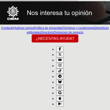
Contacto
Quiénes somos
Política de privacidad
Términos y condiciones
Directrices
editoriales
Directorio
Divisiones de negocio
¿NECESITAS AYUDA?