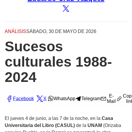
ANÁLISIS
SÁBADO, 30 DE MAYO DE 2026
Sucesos
culturales 1988-
2024
E-
Cop
Facebook
X
WhatsApp
Telegram
Mail
lin
El jueves 4 de junio, a las 7 de la noche, en la
Casa
Universitaria del Libro (CASUL)
de la
UNAM
(Orizaba