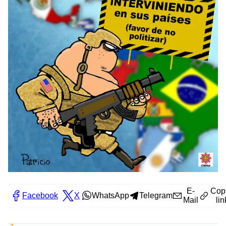
E-
Cop
Facebook
X
WhatsApp
Telegram
Mail
lin