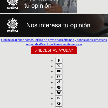
Contacto
Quiénes somos
Política de privacidad
Términos y condiciones
Directrices
editoriales
Directorio
Divisiones de negocio
¿NECESITAS AYUDA?