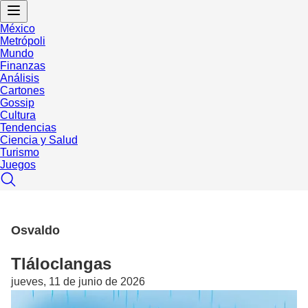
México
Metrópoli
Mundo
Finanzas
Análisis
Cartones
Gossip
Cultura
Tendencias
Ciencia y Salud
Turismo
Juegos
Osvaldo
Tláloclangas
jueves, 11 de junio de 2026