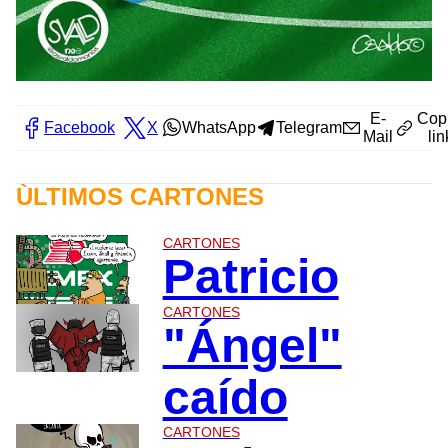
E-
Cop
Facebook
X
WhatsApp
Telegram
Mail
lin
ÙLTIMOS CARTONES
CARTONES
Patricio
CARTONES
"Ángel"
caído
CARTONES