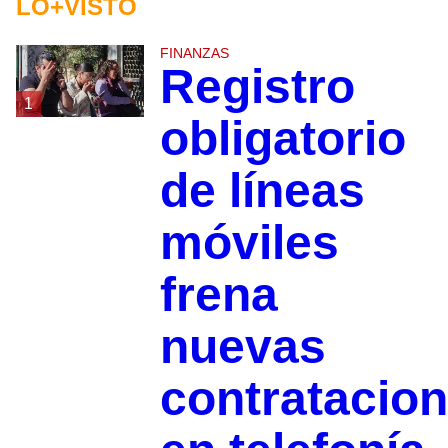
LO+VISTO
FINANZAS
Registro
1
obligatorio
de líneas
móviles
frena
nuevas
contratacio