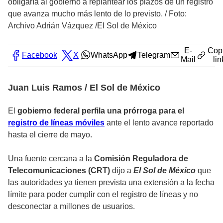
obligaría al gobierno a replantear los plazos de un registro
que avanza mucho más lento de lo previsto.
/
Foto:
Archivo Adrián Vázquez /El Sol de México
E-
Cop
Facebook
X
WhatsApp
Telegram
Mail
lin
Juan Luis Ramos / El Sol de México
El
gobierno federal
perfila una prórroga para el
registro de líneas móviles
ante el lento avance reportado
hasta el cierre de mayo.
Una fuente cercana a la
Comisión Reguladora de
Telecomunicaciones (CRT)
dijo a
El Sol de México
que
las autoridades ya tienen prevista una extensión a la fecha
límite para poder cumplir con el registro de líneas y no
desconectar a millones de usuarios.