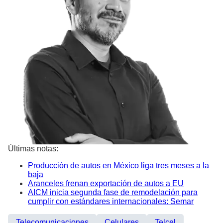
Últimas notas:
Producción de autos en México liga tres meses a la
baja
Aranceles frenan exportación de autos a EU
AICM inicia segunda fase de remodelación para
cumplir con estándares internacionales: Semar
Telecomunicaciones
Celulares
Telcel