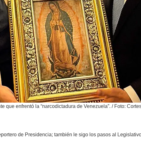
te que enfrentó la “narcodictadura de Venezuela”.
/
Foto: Corte
portero de Presidencia; también le sigo los pasos al Legislativo