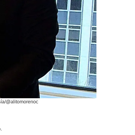
sía/@alitomorenoc
.