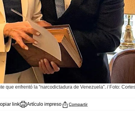
te que enfrentó la “narcodictadura de Venezuela”.
/
Foto: Corte
opiar link
Artículo impreso
Compartir