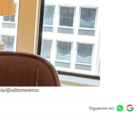
sía/@alitomorenoc
Síguenos en: