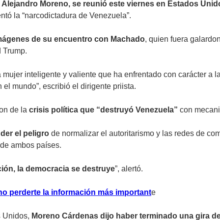
Alejandro Moreno, se reunió este viernes en Estados Uni
entó la “narcodictadura de Venezuela”.
mágenes de su encuentro con Machado
, quien fuera galard
d Trump.
a mujer inteligente y valiente que ha enfrentado con carácter a
el mundo”, escribió el dirigente priista.
on de la
crisis política que “destruyó Venezuela”
con mecanis
der el peligro
de normalizar el autoritarismo y las redes de com
a de ambos países.
ción, la democracia se destruye
”, alertó.
no perderte la información más important
e
 Unidos,
Moreno Cárdenas dijo haber terminado una gira de