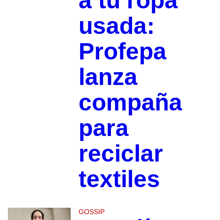
a tu ropa
usada:
Profepa
lanza
compaña
para
reciclar
textiles
GOSSIP