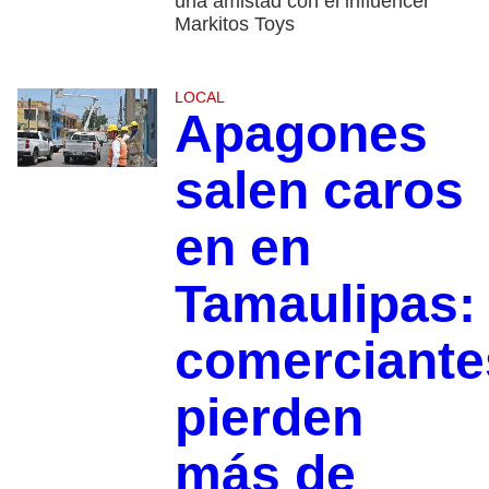
una amistad con el influencer
Markitos Toys
LOCAL
Apagones
salen caros
en en
Tamaulipas:
comerciante
pierden
más de