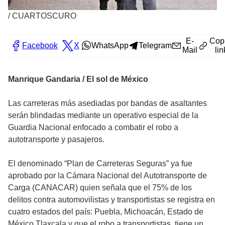
/
CUARTOSCURO
E-
Cop
Facebook
X
WhatsApp
Telegram
Mail
lin
Manrique Gandaria / El sol de México
Las carreteras más asediadas por bandas de asaltantes
serán blindadas mediante un operativo especial de la
Guardia Nacional enfocado a combatir el robo a
autotransporte y pasajeros.
El denominado “Plan de Carreteras Seguras” ya fue
aprobado por la Cámara Nacional del Autotransporte de
Carga (CANACAR) quien señala que el 75% de los
delitos contra automovilistas y transportistas se registra en
cuatro estados del país: Puebla, Michoacán, Estado de
México Tlaxcala y que el robo a transportistas, tiene un