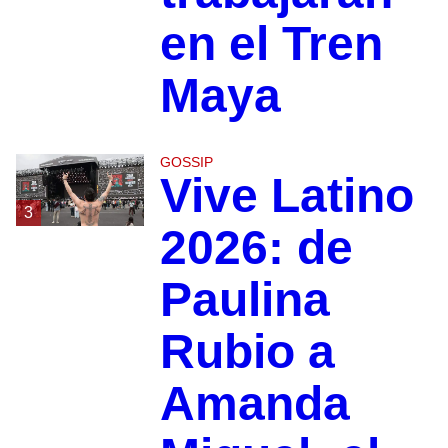
en el Tren
Maya
GOSSIP
Vive Latino
3
2026: de
Paulina
Rubio a
Amanda