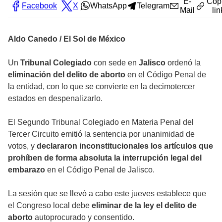
E-
Cop
Facebook
X
WhatsApp
Telegram
Mail
lin
Aldo Canedo / El Sol de México
Un
Tribunal Colegiado
con sede en
Jalisco
ordenó la
eliminación del delito de aborto
en el Código Penal de
la entidad, con lo que se convierte en la decimotercer
estados en despenalizarlo.
El Segundo Tribunal Colegiado en Materia Penal del
Tercer Circuito emitió la sentencia por unanimidad de
votos, y
declararon inconstitucionales los artículos que
prohíben de forma absoluta la interrupción legal del
embarazo
en el Código Penal de Jalisco.
La sesión que se llevó a cabo este jueves establece que
el Congreso local debe
eliminar de la ley el delito de
aborto
autoprocurado y consentido.