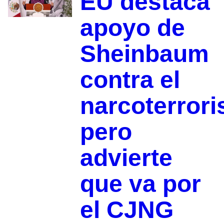
EU destaca
apoyo de
Sheinbaum
contra el
narcoterror
pero
advierte
que va por
el CJNG