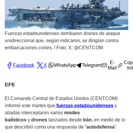
Fuerzas estadounidenses derribaron drones de ataque
unidireccional que, según indicaron, se dirigían contra
embarcaciones civiles.
/
Foto: X: @CENTCOM
E-
Cop
Facebook
X
WhatsApp
Telegram
Mail
lin
EFE
El Comando Central de Estados Unidos (CENTCOM)
informó este martes que
fuerzas estadounidenses
y
aliadas interceptaron varios
misiles
balísticos
y
drones
lanzados desde
Irán
, en medio de lo
que describió como una respuesta de “
autodefensa
“.