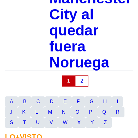
City al
quedar
fuera
Noruega
1
2
A
B
C
D
E
F
G
H
I
J
K
L
M
N
O
P
Q
R
S
T
U
V
W
X
Y
Z
LO+VISTO