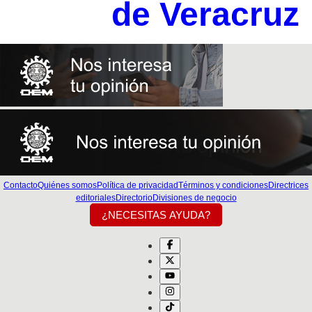
de Veracruz
Contacto
Quiénes somos
Política de privacidad
Términos y condiciones
Directrices
editoriales
Directorio
Divisiones de negocio
¿NECESITAS AYUDA?