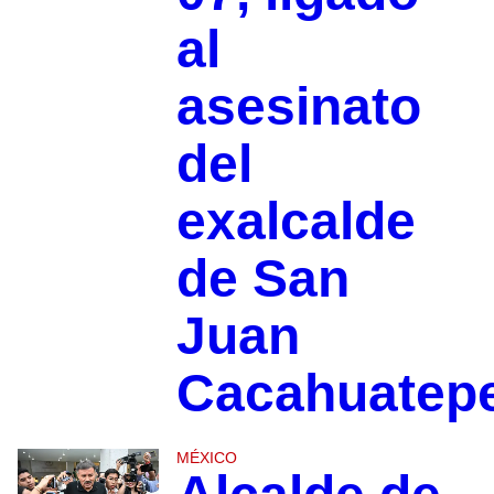
al
asesinato
del
exalcalde
de San
Juan
Cacahuatep
MÉXICO