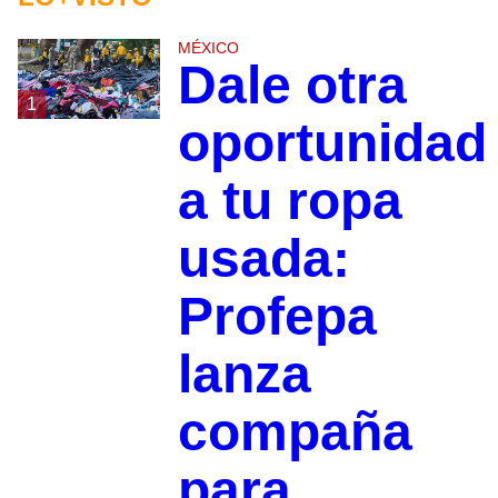
MÉXICO
Dale otra
1
oportunidad
a tu ropa
usada:
Profepa
lanza
compaña
para