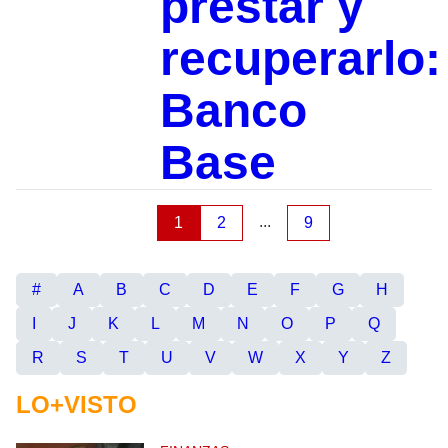
prestar y
recuperarlo:
Banco
Base
...
1
2
9
#
A
B
C
D
E
F
G
H
I
J
K
L
M
N
O
P
Q
R
S
T
U
V
W
X
Y
Z
LO+VISTO