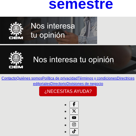
semestre
Contacto
Quiénes somos
Política de privacidad
Términos y condiciones
Directrices
editoriales
Directorio
Divisiones de negocio
¿NECESITAS AYUDA?