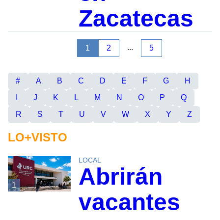
Zacatecas
...
1
2
5
#
A
B
C
D
E
F
G
H
I
J
K
L
M
N
O
P
Q
R
S
T
U
V
W
X
Y
Z
LO+VISTO
LOCAL
Abrirán
1
vacantes