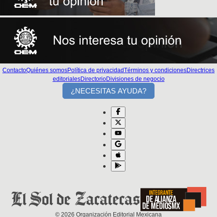
Contacto
Quiénes somos
Política de privacidad
Términos y condiciones
Directrices
editoriales
Directorio
Divisiones de negocio
¿NECESITAS AYUDA?
©
2026
Organización Editorial Mexicana