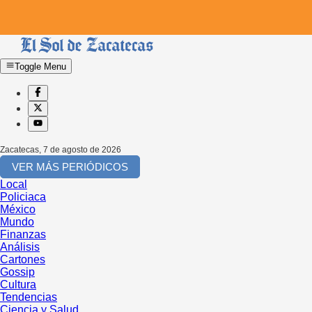
Toggle Menu
Zacatecas
,
7 de agosto de 2026
VER MÁS PERIÓDICOS
Local
Policiaca
México
Mundo
Finanzas
Análisis
Cartones
Gossip
Cultura
Tendencias
Ciencia y Salud