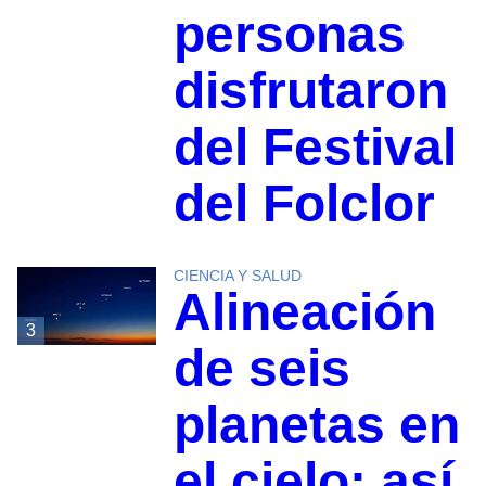
personas
disfrutaron
del Festival
del Folclor
CIENCIA Y SALUD
Alineación
3
de seis
planetas en
el cielo: así