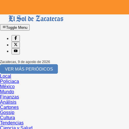
Toggle Menu
Zacatecas
,
9 de agosto de 2026
VER MÁS PERIÓDICOS
Local
Policiaca
México
Mundo
Finanzas
Análisis
Cartones
Gossip
Cultura
Tendencias
Ciencia y Salud