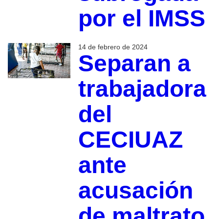
por el IMSS
14 de febrero de 2024
Separan a
trabajadora
del
CECIUAZ
ante
acusación
de maltrato