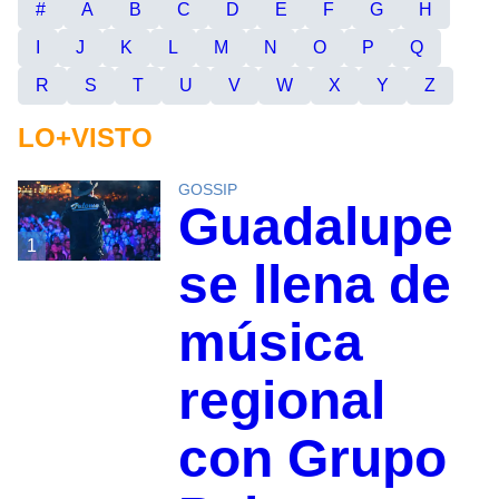
#
A
B
C
D
E
F
G
H
I
J
K
L
M
N
O
P
Q
R
S
T
U
V
W
X
Y
Z
LO+VISTO
GOSSIP
Guadalupe
1
se llena de
música
regional
con Grupo