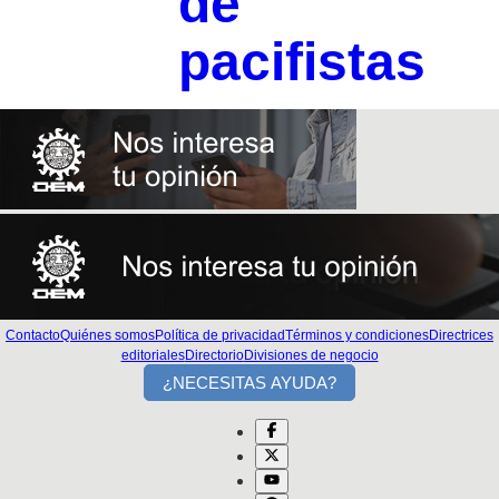
de
pacifistas
Contacto
Quiénes somos
Política de privacidad
Términos y condiciones
Directrices
editoriales
Directorio
Divisiones de negocio
¿NECESITAS AYUDA?