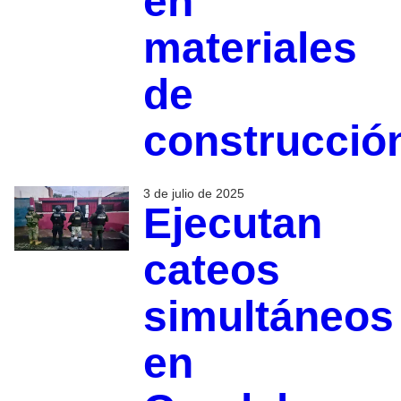
en
materiales
de
construcció
3 de julio de 2025
Ejecutan
cateos
simultáneos
en