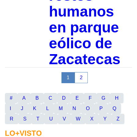
humanos
en parque
eólico de
Zacatecas
1
2
#
A
B
C
D
E
F
G
H
I
J
K
L
M
N
O
P
Q
R
S
T
U
V
W
X
Y
Z
LO+VISTO