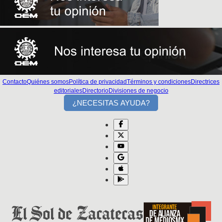
Contacto
Quiénes somos
Política de privacidad
Términos y condiciones
Directrices
editoriales
Directorio
Divisiones de negocio
¿NECESITAS AYUDA?