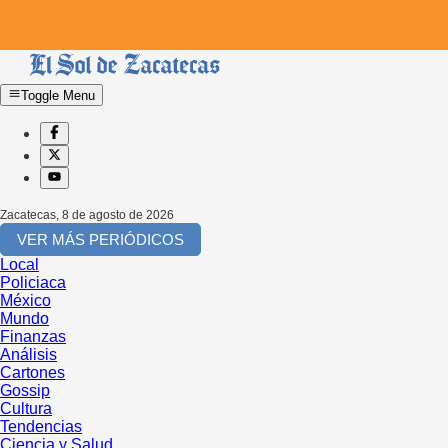
Toggle Menu
Zacatecas
,
8 de agosto de 2026
VER MÁS PERIÓDICOS
Local
Policiaca
México
Mundo
Finanzas
Análisis
Cartones
Gossip
Cultura
Tendencias
Ciencia y Salud