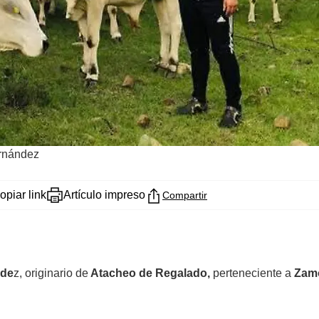
rnández
opiar link
Artículo impreso
Compartir
nde
z, originario de
Atacheo de Regalado,
perteneciente a
Zam