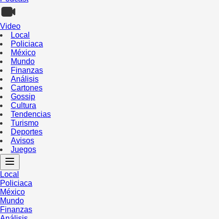
Video
Local
Policiaca
México
Mundo
Finanzas
Análisis
Cartones
Gossip
Cultura
Tendencias
Turismo
Deportes
Avisos
Juegos
Local
Policiaca
México
Mundo
Finanzas
Análisis