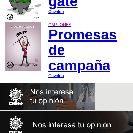
gate
Osvaldo
CARTONES
Promesas
de
campaña
Osvaldo