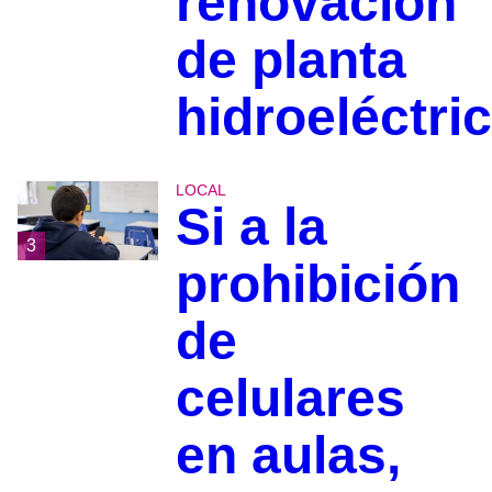
renovación
de planta
hidroeléctri
LOCAL
Si a la
3
prohibición
de
celulares
en aulas,