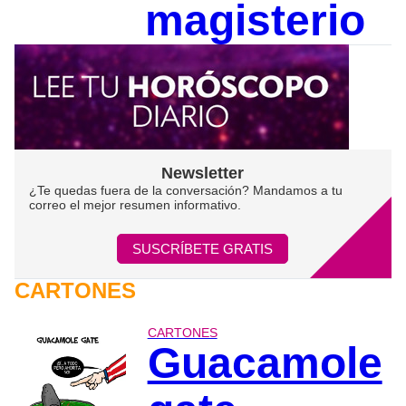
magisterio
Newsletter
¿Te quedas fuera de la conversación? Mandamos a tu
correo el mejor resumen informativo.
SUSCRÍBETE GRATIS
CARTONES
CARTONES
Guacamole