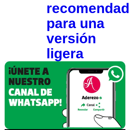
recomendad
para una
versión
ligera