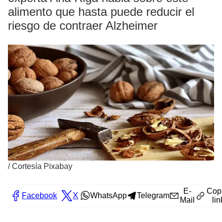
alimento que hasta puede reducir el
riesgo de contraer Alzheimer
/
Cortesía Pixabay
E-
Cop
Facebook
X
WhatsApp
Telegram
Mail
lin