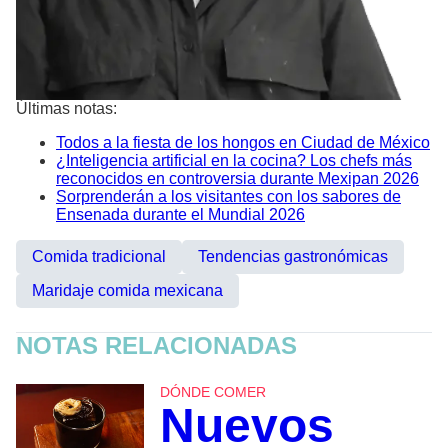
Últimas notas:
Todos a la fiesta de los hongos en Ciudad de México
¿Inteligencia artificial en la cocina? Los chefs más
reconocidos en controversia durante Mexipan 2026
Sorprenderán a los visitantes con los sabores de
Ensenada durante el Mundial 2026
Comida tradicional
Tendencias gastronómicas
Maridaje comida mexicana
NOTAS RELACIONADAS
DÓNDE COMER
Nuevos